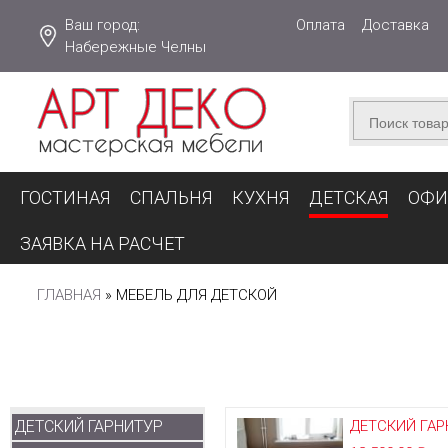
Ваш город:
Оплата
Доставка
Набережные Челны
ГОСТИНАЯ
СПАЛЬНЯ
КУХНЯ
ДЕТСКАЯ
ОФИ
ЗАЯВКА НА РАСЧЕТ
ГЛАВНАЯ
»
МЕБЕЛЬ ДЛЯ ДЕТСКОЙ
ВЫ
ЗДЕСЬ
ДЕТСКИЙ ГАРНИТУР
ДЕТСКИЙ ГАР