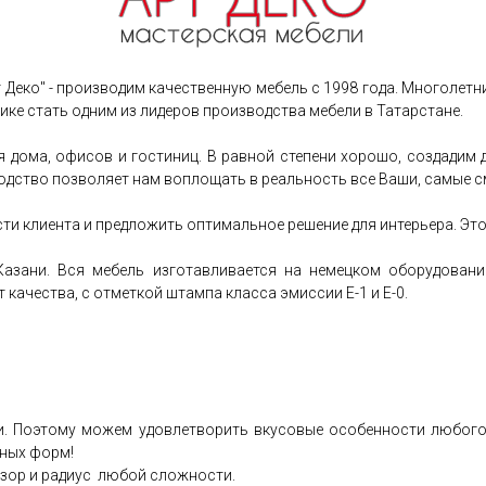
т Деко" - производим качественную мебель с 1998 года. Многолет
ке стать одним из лидеров производства мебели в Татарстане.
я дома, офисов и гостиниц. В равной степени хорошо, создадим
дство позволяет нам воплощать в реальность все Ваши, самые с
и клиента и предложить оптимальное решение для интерьера. Это
 Казани. Вся мебель изготавливается на немецком оборудова
качества, с отметкой штампа класса эмиссии Е-1 и Е-0.
. Поэтому можем удовлетворить вкусовые особенности любого,
тных форм!
зор и радиус любой сложности.