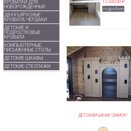
12 500,00 ₽
КРОВАТКИ ДЛЯ
НОВОРОЖДЕННЫХ
подробнее
ДВУХЪЯРУСНЫЕ
КРОВАТИ, ЧЕРДАКИ
ДЕТСКИЕ И
ПОДРОСТКОВЫЕ
КРОВАТИ
КОМПЬЮТЕРНЫЕ,
ПИСЬМЕННЫЕ СТОЛЫ
ДЕТСКИЕ ШКАФЫ
ДЕТСКИЕ СТЕЛЛАЖИ
ДЕТСКИЙ ШКАФ "ЗАМОК"