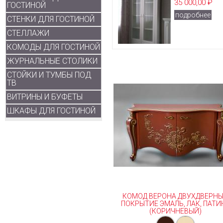
35 000,00 ₽
ГОСТИНОЙ
подробнее
СТЕНКИ ДЛЯ ГОСТИНОЙ
СТЕЛЛАЖИ
КОМОДЫ ДЛЯ ГОСТИНОЙ
ЖУРНАЛЬНЫЕ СТОЛИКИ
СТОЙКИ И ТУМБЫ ПОД
ТВ
ВИТРИНЫ И БУФЕТЫ
ШКАФЫ ДЛЯ ГОСТИНОЙ
КОМОД ВЕРОНА ДВУХДВЕРН
ПОКРЫТИЕ ЭМАЛЬ, ЛАК, ПАТИ
(КОРИЧНЕВЫЙ)