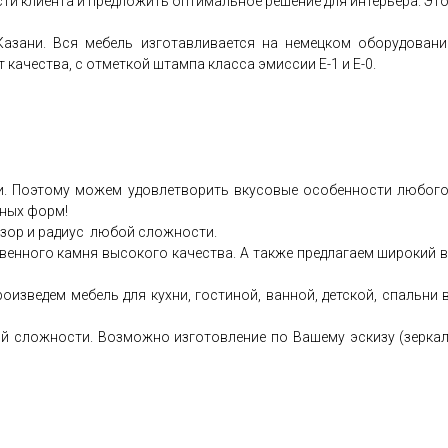
и клиента и предложить оптимальное решение для интерьера. Это
 Казани. Вся мебель изготавливается на немецком оборудова
качества, с отметкой штампа класса эмиссии Е-1 и Е-0.
. Поэтому можем удовлетворить вкусовые особенности любого,
тных форм!
зор и радиус любой сложности.
венного камня высокого качества. А также предлагаем широкий 
роизведем мебель для кухни, гостиной, ванной, детской, спальни
й сложности. Возможно изготовление по Вашему эскизу (зеркала