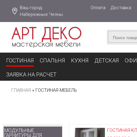
Ваш город:
Оплата
Доставка
Набережные Челны
ГОСТИНАЯ
СПАЛЬНЯ
КУХНЯ
ДЕТСКАЯ
ОФИ
ЗАЯВКА НА РАСЧЕТ
ГЛАВНАЯ
»
ГОСТИНАЯ МЕБЕЛЬ
ВЫ
ЗДЕСЬ
МОДУЛЬНЫЕ
ГОСТИНАЯ К
ГАРНИТУРЫ ДЛЯ