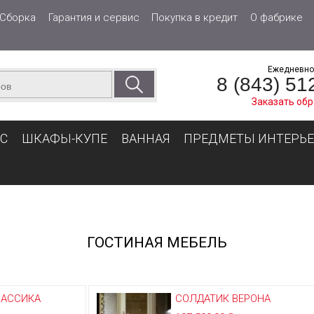
Перейти
Сборка
Гарантия и сервис
Покупка в кредит
О фабрике
к
основному
содержанию
Ежедневно 
8 (843) 51
Заказать обр
С
ШКАФЫ-КУПЕ
ВАННАЯ
ПРЕДМЕТЫ ИНТЕРЬЕ
ГОСТИНАЯ МЕБЕЛЬ
ЛАССИКА
СОЛДАТИК ВЕРОНА