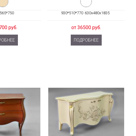
565*750
930*510*770
630x480x1835
700 руб.
от 36500 руб.
РОБНЕЕ
ПОДРОБНЕЕ